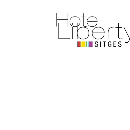
Un penthouse
avec prévoyanc