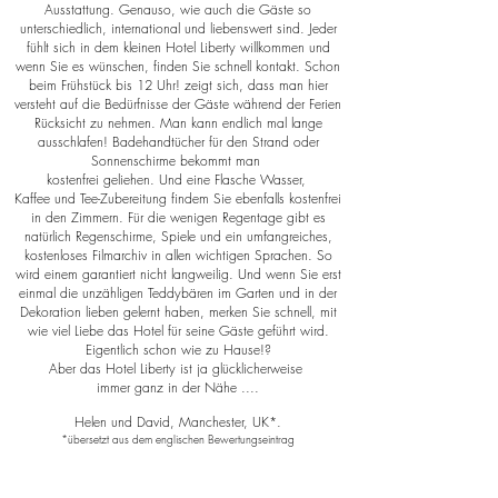
Ausstattung. Genauso, wie auch die Gäste so
unterschiedlich, international und liebenswert sind. Jeder
fühlt sich in dem kleinen Hotel Liberty willkommen und
wenn Sie es wünschen, finden Sie schnell kontakt. Schon
beim Frühstück bis 12 Uhr! zeigt sich, dass man hier
versteht auf die Bedürfnisse der Gäste während der Ferien
Rücksicht zu nehmen. Man kann endlich mal lange
ausschlafen! Badehandtücher für den Strand oder
Sonnenschirme bekommt man
kostenfrei geliehen. Und eine Flasche Wasser,
Kaffee und Tee-Zubereitung findem Sie ebenfalls kostenfrei
in den Zimmern. Für die wenigen Regentage gibt es
natürlich Regenschirme, Spiele und ein umfangreiches,
kostenloses Filmarchiv in allen wichtigen Sprachen. So
wird einem garantiert nicht langweilig. Und wenn Sie erst
einmal die unzähligen Teddybären im Garten und in der
Dekoration lieben gelernt haben, merken Sie schnell, mit
wie viel Liebe das Hotel für seine Gäste geführt wird.
Eigentlich schon wie zu Hause!?
Aber das Hotel Liberty ist ja glücklicherweise
immer ganz in der Nähe ....
Helen und David, Manchester, UK*.
*übersetzt aus dem englischen Bewertungseintrag